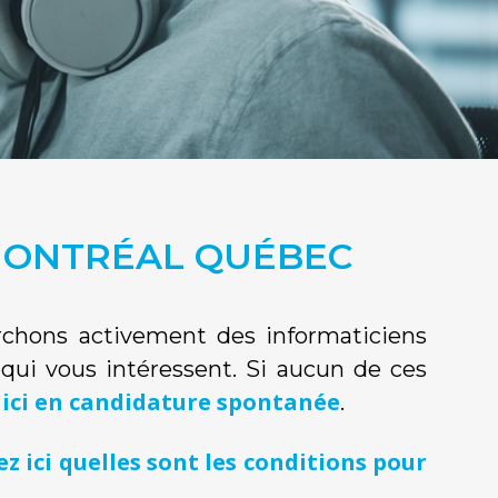
 MONTRÉAL QUÉBEC
erchons activement des informaticiens
i qui vous intéressent. Si aucun de ces
 ici en candidature spontanée
.
ez ici quelles sont les conditions pour