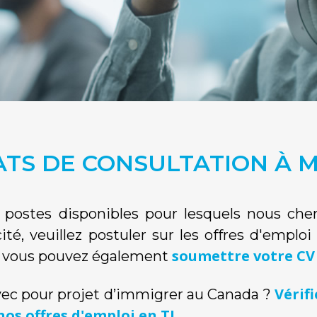
RATS DE CONSULTATION À
s postes disponibles pour lesquels nous ch
cité, veuillez postuler sur les offres d'emplo
soumettre votre CV
il, vous pouvez également
Vérifi
vec pour projet d’immigrer au Canada ?
nos offres d'emploi en TI
.