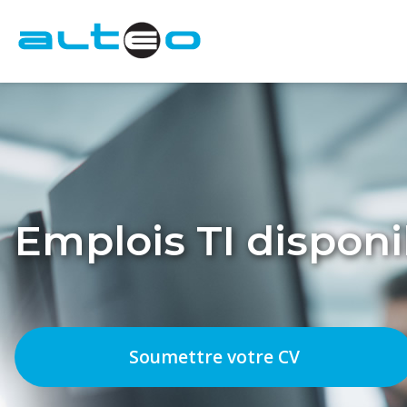
Emplois TI disponi
Soumettre votre CV